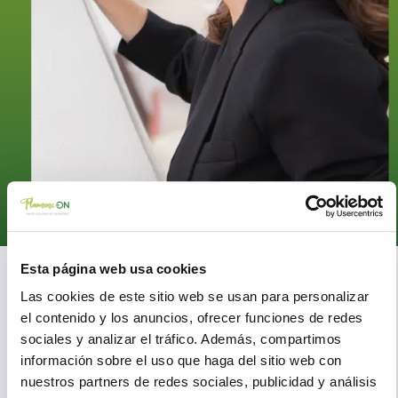
Esta página web usa cookies
Anabel Rivera
Las cookies de este sitio web se usan para personalizar
en el Flamenc-ON ’25
el contenido y los anuncios, ofrecer funciones de redes
sociales y analizar el tráfico. Además, compartimos
Reconocida como una de las grandes voces del flamenco
información sobre el uso que haga del sitio web con
actual, el estilo de Anabel Rivera destaca por estar
nuestros partners de redes sociales, publicidad y análisis
intensamente ligado a la tradición gaditana con