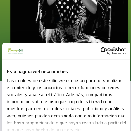
Esta página web usa cookies
Las cookies de este sitio web se usan para personalizar
el contenido y los anuncios, ofrecer funciones de redes
Coral de los Reyes
sociales y analizar el tráfico. Además, compartimos
en el Flamenc-ON ’25
información sobre el uso que haga del sitio web con
nuestros partners de redes sociales, publicidad y análisis
web, quienes pueden combinarla con otra información que
Coral de los Reyes es una destacada cantaora y compositora
les haya proporcionado o que hayan recopilado a partir del
de flamenco. Con el poder de su voz y su emotividad consigue
uso que haya hecho de sus servicios.
transmitir un torrente de sentimientos impregnados en su