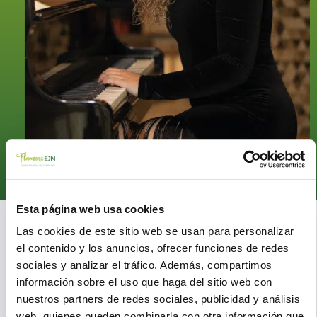
Esta página web usa cookies
Miranda Fernandez
Las cookies de este sitio web se usan para personalizar
el contenido y los anuncios, ofrecer funciones de redes
en el Flamenc-ON ’25
sociales y analizar el tráfico. Además, compartimos
información sobre el uso que haga del sitio web con
La fusión del flamenco con el jazz y los ritmos latinos tienen en
nuestros partners de redes sociales, publicidad y análisis
Miranda Fernández a su máxima representante, siendo en la
web, quienes pueden combinarla con otra información que